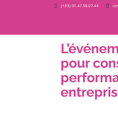
(+33) 01.47.58.07.44
co
L’événem
pour cons
performa
entrepri