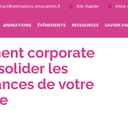
ntact@animations-innovantes.fr
Rdv Rapide
Visit
ANIMATIONS
ÉVÉNEMENTS
RESSOURCES
SAVOIR-FA
ent corporate
olider les
nces de votre
se