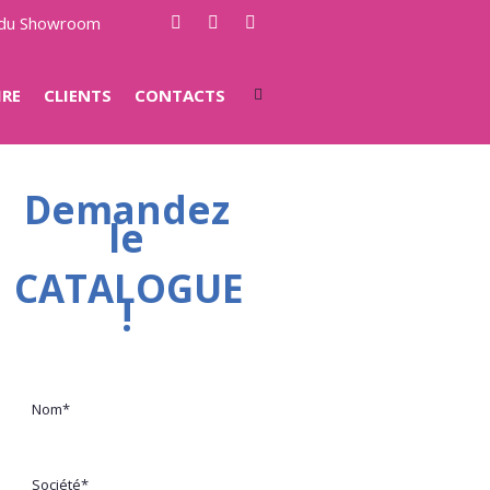
e du Showroom
IRE
CLIENTS
CONTACTS
Demandez
le
CATALOGUE
!