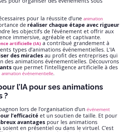
ises pour organiser des événements sous
écessaires pour la réussite d’une
animation
portance de
réaliser chaque étape avec rigueur
dre les objectifs de l’événement et offrir aux
ence immersive, agréable et captivante.
a contribué grandement à
ence artificielle (IA)
rents types d’animations événementielles. L’IA
iser des miracles
au profit des entreprises qui
tion des animations événementielles. Découvrons
rants
que permet l’intelligence artificielle à des
e
.
animation événementielle
our l’IA pour ses animations
 ?
agnon lors de l’organisation d’un
événement
our l’efficacité
et un soutien de taille. Et pour
breux avantages
pour les animations
 soient en présentiel ou dans le virtuel. C’est