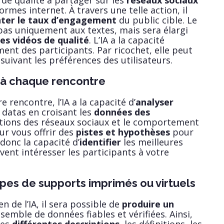
de qualité à partager sur les
réseaux sociaux
ormes internet. À travers une telle action, il
er le taux d’engagement
du public cible. Le
pas uniquement aux textes, mais sera élargi
es vidéos de qualité
. L’IA a la capacité
ent des participants. Par ricochet, elle peut
uivant les préférences des utilisateurs.
 à chaque rencontre
e rencontre, l’IA a la capacité d’
analyser
 datas en croisant les
données des
actions des réseaux sociaux et le comportement
r vous offrir des
pistes et hypothèses
pour
donc la capacité d’
identifier
les meilleures
vent intéresser les participants à votre
ypes de supports imprimés ou virtuels
n de l’IA, il sera possible de
produire un
emble de données fiables et vérifiées. Ainsi,