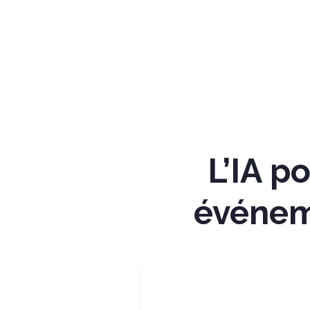
L’IA p
événem