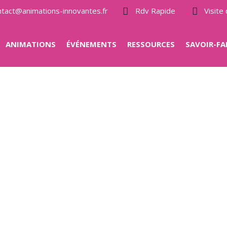
ntact@animations-innovantes.fr
Rdv Rapide
Visit
ANIMATIONS
ÉVÉNEMENTS
RESSOURCES
SAVOIR-FA