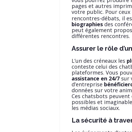
vous pourrez produire 
pages et autres imprim
votre public. Pour ceux
rencontres-débats, il 
biographies
des confére
peut également propose
différentes rencontres.
Assurer le rôle d’u
L’un des créneaux les
pl
conteste celui des chatb
plateformes. Vous pou
assistance en 24/7
sur 
d’entreprise
bénéficier
données sur votre anima
Ces chatsbots peuvent 
possibles et imaginables
les médias sociaux.
La sécurité à trave