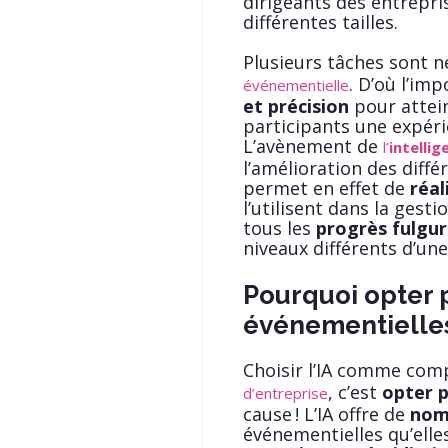
dirigeants des entrepr
différentes tailles.
Plusieurs tâches sont n
. D’où l’im
événementielle
et précision
pour attein
participants une expéri
L’avènement de
l’
intellig
l’amélioration des diffé
permet en effet de
réal
l’utilisent dans la ges
tous les
progrès fulgu
niveaux différents d’un
Pourquoi opter p
événementielles
Choisir l’IA comme comp
, c’est
opter p
d’entreprise
cause ! L’IA offre de
nom
événementielles qu’elles