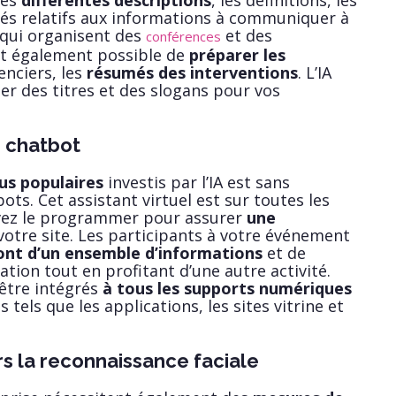
les
différentes descriptions
, les définitions, les
és relatifs aux informations à communiquer à
 qui organisent des
et des
conférences
est également possible de
préparer les
nciers, les
résumés des interventions
. L’IA
r des titres et des slogans pour vos
n chatbot
us populaires
investis par l’IA est sans
ots. Cet assistant virtuel est sur toutes les
vez le programmer pour assurer
une
votre site. Les participants à votre événement
ont d’un ensemble d’informations
et de
tion tout en profitant d’une autre activité.
être intégrés
à tous les supports numériques
 tels que les applications, les sites vitrine et
rs la reconnaissance faciale