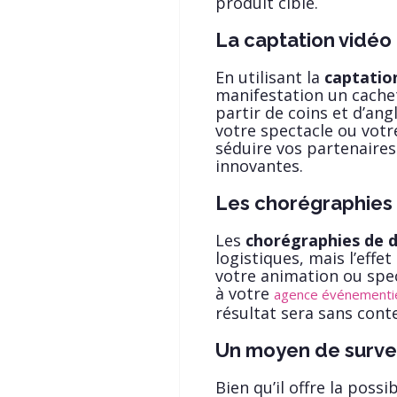
produit ciblé.
La captation vidéo
En utilisant la
captatio
manifestation un cachet
partir de coins et d’ang
votre spectacle ou votr
séduire vos partenaires
innovantes.
Les chorégraphies
Les
chorégraphies de 
logistiques, mais l’effe
votre animation ou specta
à votre
agence événementie
résultat sera sans cont
Un moyen de survei
Bien qu’il offre la possi