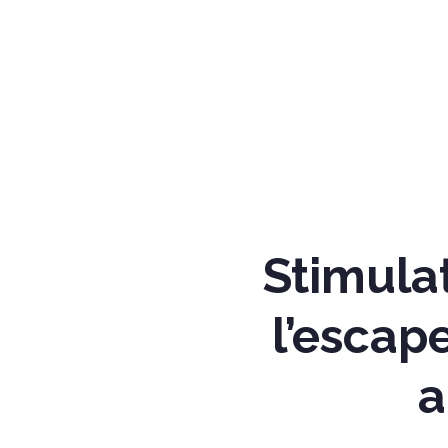
Stimulat
l’escap
a