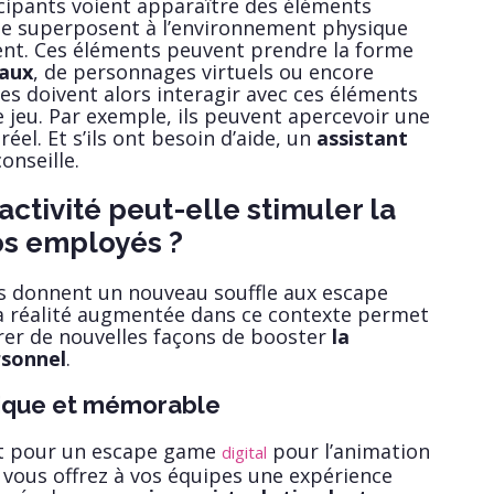
ticipants voient apparaître des éléments
i se superposent à l’environnement physique
vent. Ces éléments peuvent prendre la forme
iaux
, de personnages virtuels ou encore
es doivent alors interagir avec ces éléments
 jeu. Par exemple, ils peuvent apercevoir une
réel. Et s’ils ont besoin d’aide, un
assistant
onseille.
ctivité peut-elle stimuler la
os employés ?
 donnent un nouveau souffle aux escape
la réalité augmentée dans ce contexte permet
rer de nouvelles façons de booster
la
rsonnel
.
ique et mémorable
nt pour un escape game
pour l’animation
digital
 vous offrez à vos équipes une expérience