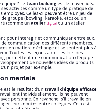
e équipe ? Le
team building
est le moyen idéal
z ses activités comme un type de pratique de
 employés. Celles-ci peuvent être un jeu de
é de groupe (bowling, karaoké, etc.) ou un
turé (comme un
atelier
ou un atelier
digital
ent pour interagir et communiquer entre eux.
les de communication des différents membres,
ces en matière d’échange et se sentent plus à
 eux. Toutes les leçons apprises lors des
ding permettent une communication d’équipe
développement de nouvelles idées de produits
n d’un projet par exemple.
tion mentale
 est le résultat d’un
travail d’équipe efficace
.
availlent individuellement, ils ne peuvent
vec personne. En revanche, s’il travaille en
tager leurs doutes entre collègues. Cela est
ir léger et détendu.