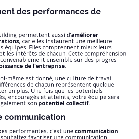
ment des performances de
ilding permettent aussi d’
améliorer
orations
, car elles instaurent une meilleure
s équipes. Elles comprennent mieux leurs
s et les intérêts de chacun. Cette compréhension
ler convenablement ensemble sur des progrès
oissance de l’entreprise
.
soi-même est donné, une culture de travail
s différences de chacun représentent quelque
er en plus. Une fois que les potentiels
iés, encouragés et atteints, votre équipe sera
 également son
potentiel collectif
.
re communication
es performantes, c’est une
communication
s souhaitez favoriser une communication