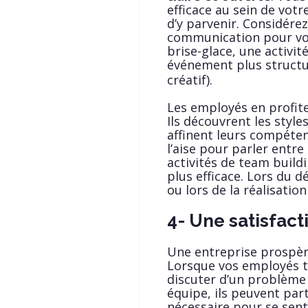
efficace au sein de votr
d’y parvenir. Considére
communication pour vos
brise-glace, une activit
événement plus struc
créatif).
Les employés en profit
Ils découvrent les sty
affinent leurs compéten
l’aise pour parler entre
activités de team buil
plus efficace. Lors du 
ou lors de la réalisatio
4- Une satisfac
Une entreprise prospère
Lorsque vos employés tr
discuter d’un problème a
équipe, ils peuvent par
nécessaire pour se sent