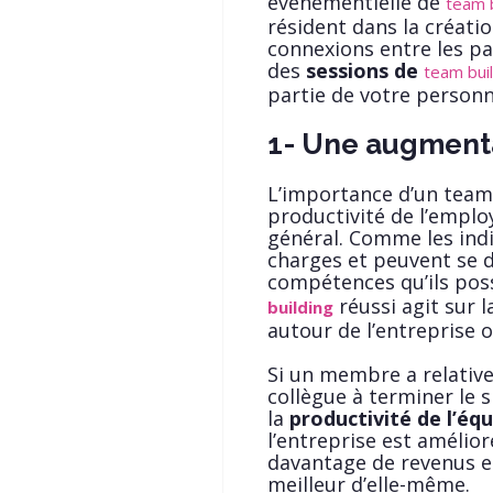
événementielle de
team b
résident dans la créati
connexions entre les pa
des
sessions de
team bui
partie de votre personn
1- Une augmenta
L’importance d’un team 
productivité de l’employ
général. Comme les indiv
charges et peuvent se d
compétences qu’ils pos
réussi agit sur l
building
autour de l’entreprise o
Si un membre a relative
collègue à terminer le 
la
productivité de l’éq
l’entreprise est amélio
davantage de revenus en
meilleur d’elle-même.