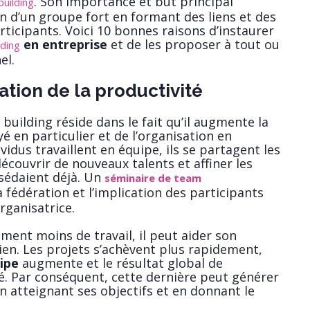
. Son importance et but principal
uilding
on d’un groupe fort en formant des liens et des
rticipants. Voici 10 bonnes raisons d’instaurer
en entreprise
et de les proposer à tout ou
lding
el.
tion de la productivité
building réside dans le fait qu’il augmente la
é en particulier et de l’organisation en
idus travaillent en équipe, ils se partagent les
écouvrir de nouveaux talents et affiner les
sédaient déjà. Un
séminaire de team
a fédération et l’implication des participants
rganisatrice.
ment moins de travail, il peut aider son
sien. Les projets s’achèvent plus rapidement,
uipe
augmente et le résultat global de
ré. Par conséquent, cette dernière peut générer
 atteignant ses objectifs et en donnant le