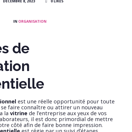
DÉCEMBRE 8, 2023
0
LIKES
IN
ORGANISATION
es de
ation
tielle
ionnel
est une réelle opportunité pour toute
 se faire connaître ou attirer un nouveau
a la
vitrine
de l’entreprise aux yeux de vos
laborateurs, il est donc primordial de mettre
otre côté afin de faire bonne impression.
entielle
est régie par un suivi d’étapes