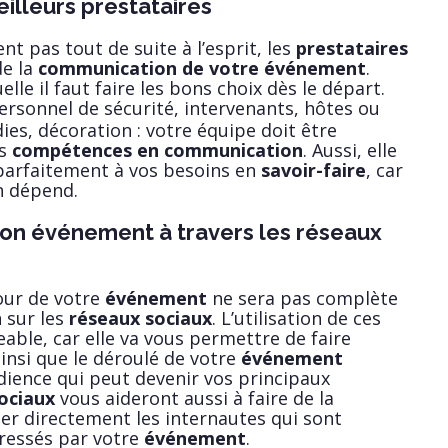
illeurs prestataires
nt pas tout de suite à l’esprit, les
prestataires
de la
communication de votre événement
.
elle il faut faire les bons choix dès le départ.
ersonnel de sécurité, intervenants, hôtes ou
ies, décoration : votre équipe doit être
es
compétences en communication
. Aussi, elle
parfaitement à vos besoins en
savoir-faire
, car
n dépend.
on événement à travers les réseaux
ur de votre
événement
ne sera pas complète
n sur les
réseaux sociaux
. L’utilisation de ces
eable, car elle va vous permettre de faire
ainsi que le déroulé de votre
événement
ience qui peut devenir vos principaux
ociaux
vous aideront aussi à faire de la
bler directement les internautes qui sont
éressés par votre
événement
.