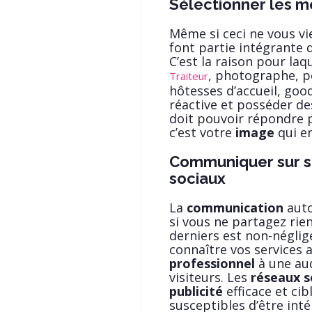
Sélectionner les me
Même si ceci ne vous vie
font partie intégrante 
C’est la raison pour laqu
, photographe, p
Traiteur
hôtesses d’accueil, good
réactive et posséder d
doit pouvoir répondre 
c’est votre
image
qui e
Communiquer sur s
sociaux
La
communication
auto
si vous ne partagez rie
derniers est non-néglig
connaître vos services 
professionnel
à une aud
visiteurs. Les
réseaux s
publicité
efficace et ci
susceptibles d’être int