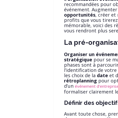
recommandées pour obte
événement. Augmenter
opportunités
, créer et
profits que vous tirer
mémorable, voici des rè
vous rendront plus sere
La pré-organisa
Organiser un événeme
stratégique
pour se mun
phases sont à parcourir 
l’identification de votre
les choix de la
date
et 
rétroplanning
pour opti
d’un
événement d’entrepris
formaliser clairement l
Définir des objectif
Avant toute chose, pren