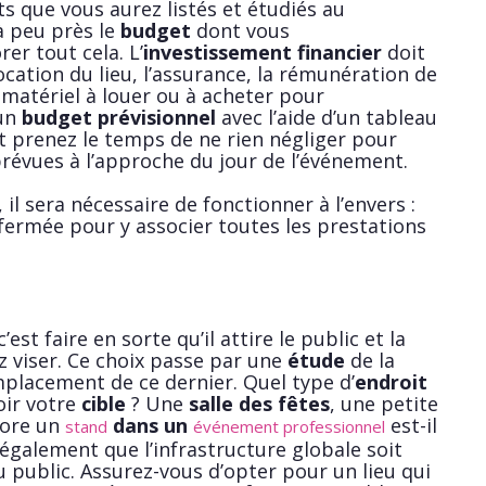
s que vous aurez listés et étudiés au
à peu près le
budget
dont vous
er tout cela. L’
investissement financier
doit
ocation du lieu, l’assurance, la rémunération de
u matériel à louer ou à acheter pour
 un
budget prévisionnel
avec l’aide d’un tableau
t prenez le temps de ne rien négliger pour
évues à l’approche du jour de l’événement.
 il sera nécessaire de fonctionner à l’envers :
fermée pour y associer toutes les prestations
’est faire en sorte qu’il attire le public et la
z viser. Ce choix passe par une
étude
de la
emplacement de ce dernier. Quel type d’
endroit
oir votre
cible
? Une
salle des fêtes
, une petite
core un
dans un
est-il
stand
événement professionnel
 également que l’infrastructure globale soit
u public. Assurez-vous d’opter pour un lieu qui