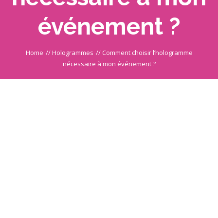
événement ?
Home
//
Hologrammes
//
Comment choisir l’hologramme
nécessaire à mon événement ?