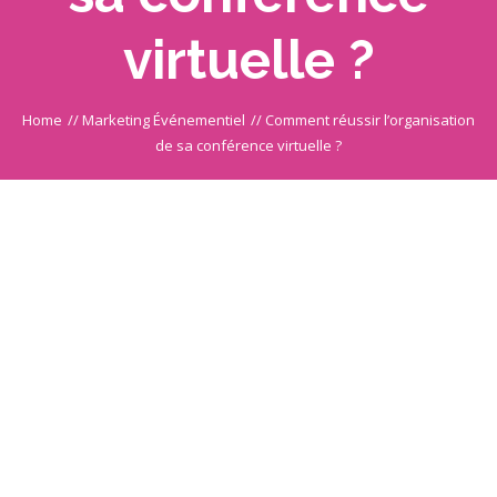
virtuelle ?
Home
//
Marketing Événementiel
//
Comment réussir l’organisation
de sa conférence virtuelle ?