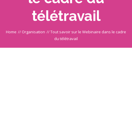
télétravail
Home
//
Organisation
//
Tout savoir sur le Webinaire dans le cadre
du télétravail