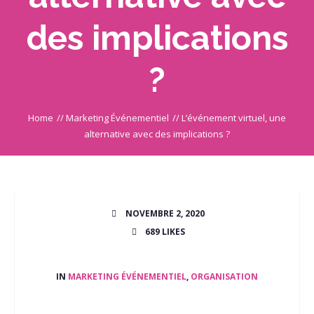
des implications
?
Home
//
Marketing Événementiel
//
L’événement virtuel, une
alternative avec des implications ?
NOVEMBRE 2, 2020
689
LIKES
IN
MARKETING ÉVÉNEMENTIEL
,
ORGANISATION