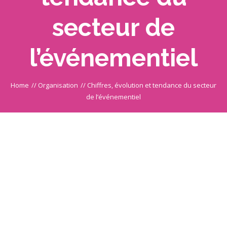
secteur de
l’événementiel
Home
//
Organisation
//
Chiffres, évolution et tendance du secteur
de l’événementiel