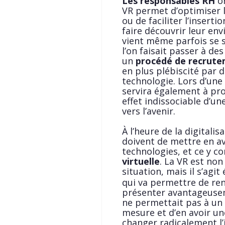
Les responsables RH
on
VR permet d’optimiser 
ou de faciliter l’inserti
faire découvrir leur en
vient même parfois se 
l’on faisait passer à des
un
procédé de recrute
en plus plébiscité par d
technologie. Lors d’une
servira également à prom
effet indissociable d’u
vers l’avenir.
À l’heure de la digitali
doivent de mettre en av
technologies, et ce y c
virtuelle
. La VR est no
situation, mais il s’agi
qui va permettre de renf
présenter avantageusem
ne permettait pas à un 
mesure et d’en avoir un
changer radicalement l