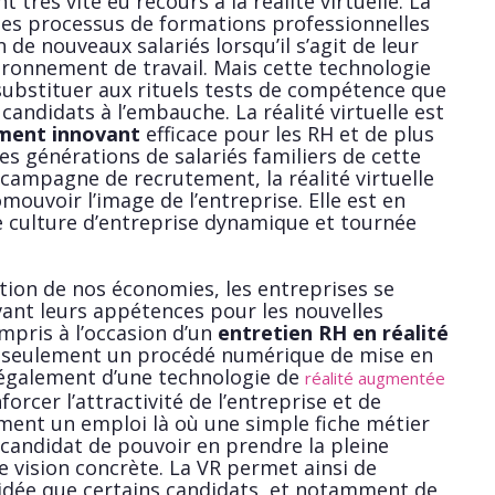
t très vite eu recours à la réalité virtuelle. La
les processus de formations professionnelles
on de nouveaux salariés lorsqu’il s’agit de leur
vironnement de travail. Mais cette technologie
substituer aux rituels tests de compétence que
 candidats à l’embauche. La réalité virtuelle est
ment innovant
efficace pour les RH et de plus
es générations de salariés familiers de cette
 campagne de recrutement, la réalité virtuelle
ouvoir l’image de l’entreprise. Elle est en
ne culture d’entreprise dynamique et tournée
sation de nos économies, les entreprises se
ant leurs appétences pour les nouvelles
ompris à l’occasion d’un
entretien RH en réalité
n seulement un procédé numérique de mise en
t également d’une technologie de
réalité augmentée
orcer l’attractivité de l’entreprise et de
ent un emploi là où une simple fiche métier
candidat de pouvoir en prendre la pleine
e vision concrète. La VR permet ainsi de
’idée que certains candidats, et notamment de