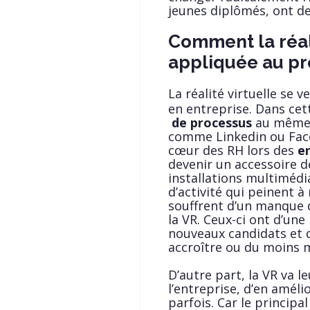
jeunes diplômés, ont de 
Comment la réali
appliquée au pr
La réalité virtuelle se 
en entreprise. Dans cet
de processus
au même t
comme Linkedin ou Face
cœur des RH lors des
e
devenir un accessoire d
installations multimédi
d’activité qui peinent 
souffrent d’un manque d’
la VR. Ceux-ci ont d’un
nouveaux candidats et 
accroître ou du moins m
D’autre part, la VR va l
l’entreprise, d’en amélio
parfois. Car le principa