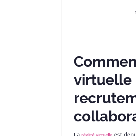
Comment 
virtuelle
recrute
collabor
La
est depu
réalité virtuelle