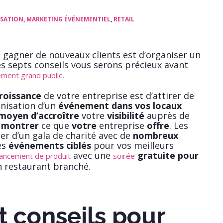
SATION
,
MARKETING ÉVÉNEMENTIEL
,
RETAIL
 gagner de nouveaux clients est d’organiser un
s septs conseils vous serons précieux avant
.
ment grand public
croissance
de votre entreprise est d’attirer de
anisation d’un
événement dans vos locaux
 moyen d’accroître
votre
visibilité
auprès de
e
montrer
ce que
votre
entreprise
offre
. Les
r d’un gala de charité avec de
nombreux
es
événements ciblés
pour vos meilleurs
avec une
gratuite pour
lancement de produit
soirée
 restaurant branché.
t conseils pour