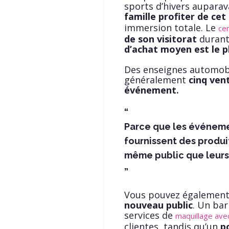
sports d’hivers auparav
famille
profiter de ce
immersion totale. Le
ce
de son visitorat
durant
d’achat moyen est le pl
Des enseignes automobi
généralement
cinq ven
événement.
Parce que les événemen
fournissent des produits
même public que leurs 
Vous pouvez également 
nouveau public
. Un bar
services de
maquillage ave
clientes, tandis qu’un
p