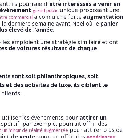
ant, ils pourraient
être intéressés à venir en
t événement
unique proposant une
grand public
a connu une forte
augmentation
ntre commercial
 la dernière semaine avant Noël où le
panier
us élevé de l’année.
les emploient une stratégie similaire et ont
tes de voitures résultant de chaque
ts sont soit philanthropiques, soit
 et des activités de luxe, ils ciblent le
clients .
utiliser les événements pour
attirer un
 sportif, par exemple, pourrait offrir des
pour attirer plus de
c un miroir de réalité augmentée
oint de vente
pourrait offrir des
expériences